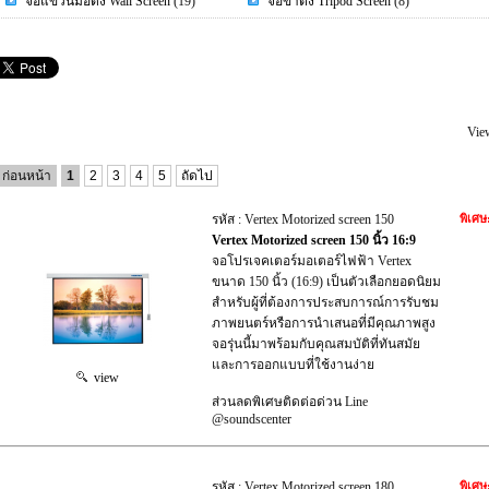
จอแขวนมือดึง Wall Screen
(19)
จอขาตั้ง Tripod Screen
(8)
Vie
ก่อนหน้า
1
2
3
4
5
ถัดไป
รหัส : Vertex Motorized screen 150
พิเศษ
Vertex Motorized screen 150 นิ้ว 16:9
จอโปรเจคเตอร์มอเตอร์ไฟฟ้า Vertex
ขนาด 150 นิ้ว (16:9) เป็นตัวเลือกยอดนิยม
สำหรับผู้ที่ต้องการประสบการณ์การรับชม
ภาพยนตร์หรือการนำเสนอที่มีคุณภาพสูง
จอรุ่นนี้มาพร้อมกับคุณสมบัติที่ทันสมัย
และการออกแบบที่ใช้งานง่าย
view
ส่วนลดพิเศษติดต่อด่วน Line
@soundscenter
รหัส : Vertex Motorized screen 180
พิเศษ