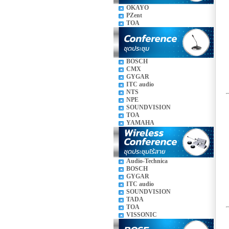
OKAYO
PZent
TOA
BOSCH
CMX
GYGAR
ITC audio
NTS
NPE
SOUNDVISION
TOA
YAMAHA
Audio-Technica
BOSCH
GYGAR
ITC audio
SOUNDVISION
TADA
TOA
VISSONIC