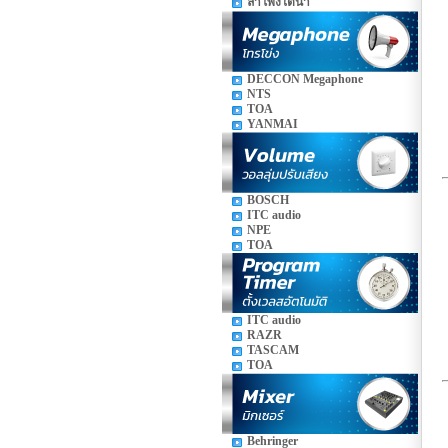
ลำโพงใต้น้ำ
DECCON Megaphone
NTS
TOA
YANMAI
BOSCH
ITC audio
NPE
TOA
ITC audio
RAZR
TASCAM
TOA
Behringer