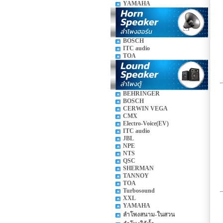
YAMAHA
BOSCH
ITC audio
TOA
BEHRINGER
BOSCH
CERWIN VEGA
CMX
Electro-Voice(EV)
ITC audio
JBL
NPE
NTS
QSC
SHERMAN
TANNOY
TOA
Turbosound
XXL
YAMAHA
ลำโพงสนาม-ในสวน