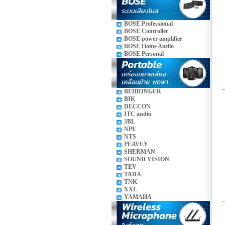
BOSE Professional
BOSE Controller
BOSE power amplifier
BOSE Home Audio
BOSE Personal
BEHRINGER
BIK
DECCON
ITC audio
JBL
NPE
NTS
PEAVEY
SHERMAN
SOUND VISION
TEV
TADA
TNK
XXL
YAMAHA