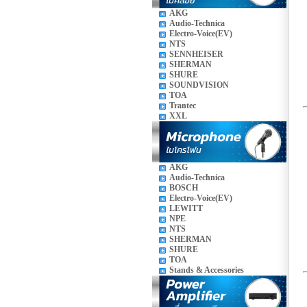
AKG
Audio-Technica
Electro-Voice(EV)
NTS
SENNHEISER
SHERMAN
SHURE
SOUNDVISION
TOA
Trantec
XXL
AKG
Audio-Technica
BOSCH
Electro-Voice(EV)
LEWITT
NPE
NTS
SHERMAN
SHURE
TOA
Stands & Accessories