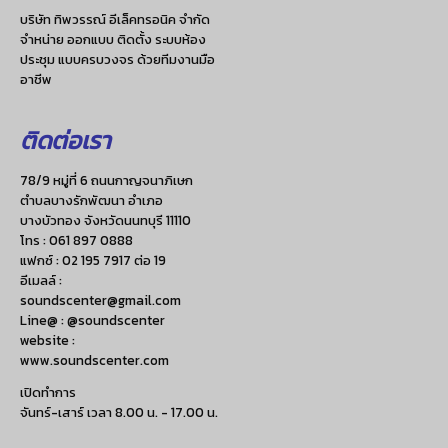
บริษัท ทิพวรรณ์ อีเล็คทรอนิค จำกัด
จำหน่าย ออกแบบ ติดตั้ง ระบบห้อง
ประชุม แบบครบวงจร ด้วยทีมงานมือ
อาชีพ
ติดต่อเรา
78/9 หมู่ที่ 6 ถนนกาญจนาภิเษก
ตำบลบางรักพัฒนา อำเภอ
บางบัวทอง จังหวัดนนทบุรี 11110
โทร :
061 897 0888
แฟกซ์ :
02 195 7917 ต่อ 19
อีเมลล์ :
soundscenter@gmail.com
Line@ : @soundscenter
website :
www.soundscenter.com
เปิดทำการ
จันทร์-เสาร์ เวลา 8.00 น. - 17.00 น.