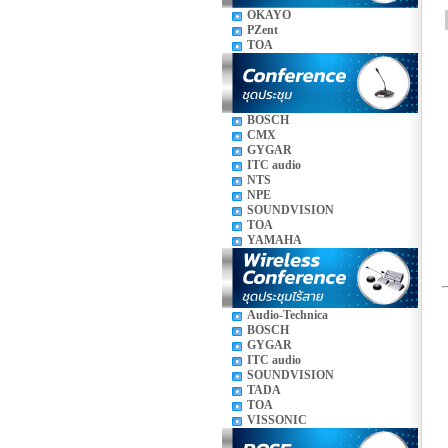
OKAYO
PZent
TOA
BOSCH
CMX
GYGAR
ITC audio
NTS
NPE
SOUNDVISION
TOA
YAMAHA
Audio-Technica
BOSCH
GYGAR
ITC audio
SOUNDVISION
TADA
TOA
VISSONIC