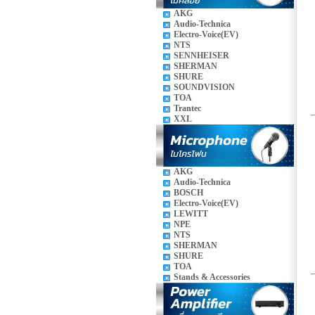
AKG
Audio-Technica
Electro-Voice(EV)
NTS
SENNHEISER
SHERMAN
SHURE
SOUNDVISION
TOA
Trantec
XXL
AKG
Audio-Technica
BOSCH
Electro-Voice(EV)
LEWITT
NPE
NTS
SHERMAN
SHURE
TOA
Stands & Accessories