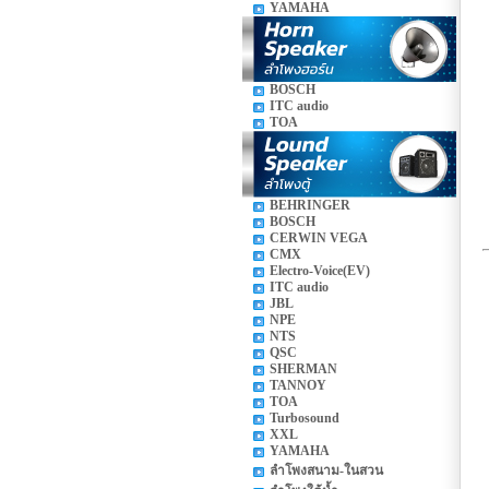
YAMAHA
BOSCH
ITC audio
TOA
BEHRINGER
BOSCH
CERWIN VEGA
CMX
Electro-Voice(EV)
ITC audio
JBL
NPE
NTS
QSC
SHERMAN
TANNOY
TOA
Turbosound
XXL
YAMAHA
ลำโพงสนาม-ในสวน