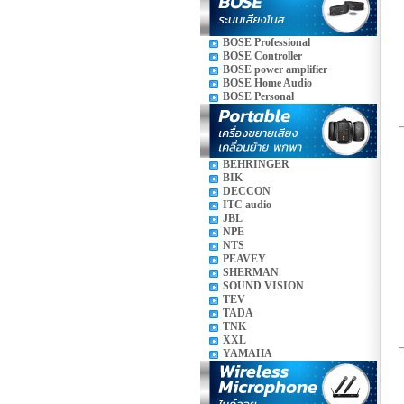
BOSE Professional
BOSE Controller
BOSE power amplifier
BOSE Home Audio
BOSE Personal
BEHRINGER
BIK
DECCON
ITC audio
JBL
NPE
NTS
PEAVEY
SHERMAN
SOUND VISION
TEV
TADA
TNK
XXL
YAMAHA