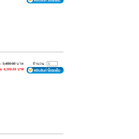
า:
5,400.00
บาท
จำนวน :
ษ: 4,300.00 บาท