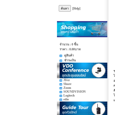
[Help]
จำนวน : 0 ชิ้น
ราคา :
0.00บาท
ดูสินค้า
ชำระเงิน
ช
ไ
AVer
อ
Shure
ค
Zoom
ส
SOUNDVISION
ไ
Logitech
edio
u