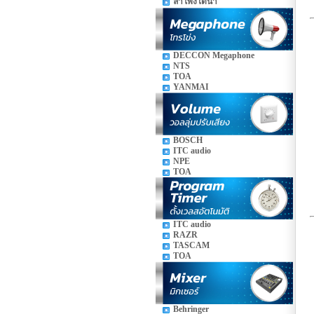
ลำโพงใต้น้ำ
DECCON Megaphone
NTS
TOA
YANMAI
BOSCH
ITC audio
NPE
TOA
ITC audio
RAZR
TASCAM
TOA
Behringer