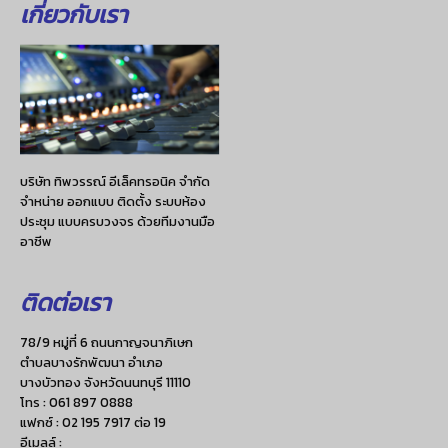
เกี่ยวกับเรา
บริษัท ทิพวรรณ์ อีเล็คทรอนิค จำกัด
จำหน่าย ออกแบบ ติดตั้ง ระบบห้อง
ประชุม แบบครบวงจร ด้วยทีมงานมือ
อาชีพ
ติดต่อเรา
78/9 หมู่ที่ 6 ถนนกาญจนาภิเษก
ตำบลบางรักพัฒนา อำเภอ
บางบัวทอง จังหวัดนนทบุรี 11110
โทร :
061 897 0888
แฟกซ์ :
02 195 7917 ต่อ 19
อีเมลล์ :