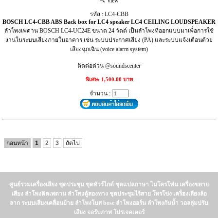
view
รหัส : LC4-CBB
BOSCH LC4-CBB ABS Back box for LC4 speaker LC4 CEILING LOUDSPEAKER
ลำโพงเพดาน BOSCH LC4-UC24E ขนาด 24 วัตต์ เป็นลำโพงที่ออกแบบมาเพื่อการใช้
งานในระบบเสียงภายในอาคาร เช่น ระบบประกาศเสียง (PA) และระบบแจ้งเตือนด้วย
เสียงฉุกเฉิน (voice alarm system)
ติดต่อด่วน @soundscenter
พิเศษ: 1,500.00 บาท
จำนวน :
ก่อนหน้า
1
2
3
ถัดไป
ศูนย์รวมเครื่องเสียง ชุดประชุม ชุดทัวร์ไกด์ ชุดแปลภาษา ไมโครโฟน เครื่องขยาย
เสียง ลำโพงติดเพดาน ลำโพงตู้สองทาง ชุดประชุมไร้สาย โทรโข่ง เครื่องเสียงล้อ
ลาก ระบบเสียงเคลื่อนย้าย ลำโพงโบส bose ลำโพงฮอร์น ลำโพงกันน้ำ วอลลุ่มปรับ
เสียง จอรับภาพ โปรเจคเตอร์