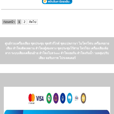
ก่อนหน้า
1
2
ถัดไป
ศูนย์รวมเครื่องเสียง ชุดประชุม ชุดทัวร์ไกด์ ชุดแปลภาษา ไมโครโฟน เครื่องขยาย
เสียง ลำโพงติดเพดาน ลำโพงตู้สองทาง ชุดประชุมไร้สาย โทรโข่ง เครื่องเสียงล้อ
ลาก ระบบเสียงเคลื่อนย้าย ลำโพงโบส bose ลำโพงฮอร์น ลำโพงกันน้ำ วอลลุ่มปรับ
เสียง จอรับภาพ โปรเจคเตอร์