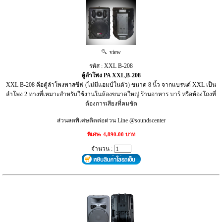
view
รหัส : XXL B-208
ตู้ลำโพง PA XXL ฺB-208
XXL B-208 คือตู้ลำโพงพาสซีฟ (ไม่มีแอมป์ในตัว) ขนาด 8 นิ้ว จากแบรนด์ XXL เป็น
ลำโพง 2 ทางที่เหมาะสำหรับใช้งานในห้องขนาดใหญ่ ร้านอาหาร บาร์ หรือห้องโถงที่
ต้องการเสียงที่คมชัด
ส่วนลดพิเศษติดต่อด่วน Line @soundscenter
พิเศษ: 4,890.00 บาท
จำนวน :