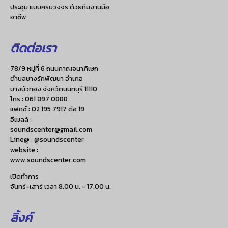
ประชุม แบบครบวงจร ด้วยทีมงานมือ
อาชีพ
ติดต่อเรา
78/9 หมู่ที่ 6 ถนนกาญจนาภิเษก
ตำบลบางรักพัฒนา อำเภอ
บางบัวทอง จังหวัดนนทบุรี 11110
โทร :
061 897 0888
แฟกซ์ :
02 195 7917 ต่อ 19
อีเมลล์ :
soundscenter@gmail.com
Line@ : @soundscenter
website :
www.soundscenter.com
เปิดทำการ
จันทร์-เสาร์ เวลา 8.00 น. - 17.00 น.
ลิ้งค์