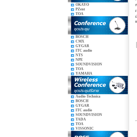
OKAYO
ก
PZent
เ
TOA
เ
m
BOSCH
CMX
GYGAR
ITC audio
NTS
NPE
SOUNDVISION
TOA
YAMAHA
Audio-Technica
BOSCH
GYGAR
ITC audio
SOUNDVISION
TADA
TOA
VISSONIC