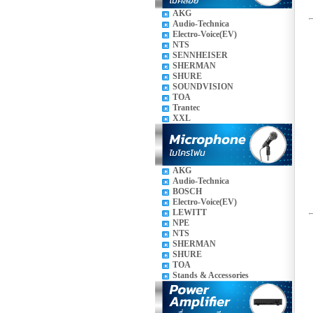
AKG
Audio-Technica
Electro-Voice(EV)
NTS
SENNHEISER
SHERMAN
SHURE
SOUNDVISION
TOA
Trantec
XXL
AKG
Audio-Technica
BOSCH
Electro-Voice(EV)
LEWITT
NPE
NTS
SHERMAN
SHURE
TOA
Stands & Accessories