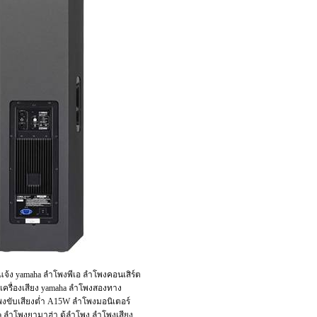
จ้ง yamaha ลำโพงพีเอ ลำโพงคอนเสิร์ต
ครื่องเสียง yamaha ลำโพงสองทาง
งขับเสียงต่ำ A15W ลำโพงมอนิเตอร์
ha ลําโพงยามาฮ่า ตู้ลำโพง ลำโพงเสียง