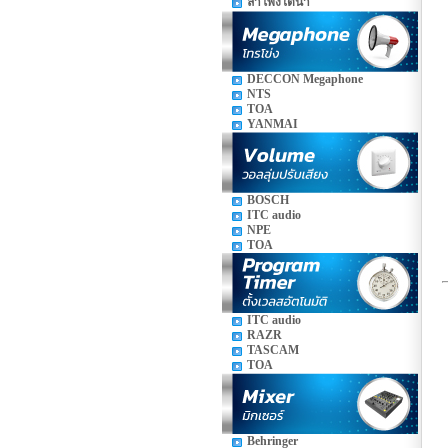
ลำโพงใต้น้ำ
DECCON Megaphone
NTS
TOA
YANMAI
BOSCH
ITC audio
NPE
TOA
ITC audio
RAZR
TASCAM
TOA
Behringer