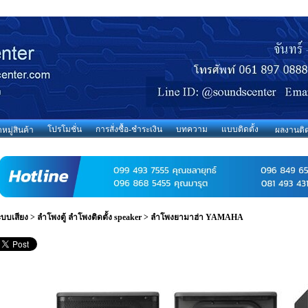
โปรโมชั่น
การสั่งซื้อ-ชำระเงิน
บทความ
แบบติดตั้ง
มู่สินค้า
ผลงานติด
ะบบเสียง
>
ลำโพงตู้ ลำโพงติดตั้ง speaker
>
ลำโพงยามาฮ่า YAMAHA