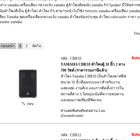
ลาง yamaha เครื่องเสียง กลางแจ้ง yamaha ตู้ลำโพงติดผนัง yamaha PA Speaker มีให้หลา
น้นลำโพงที่เป็น ตู้ลำโพง ลำโพง PA สามารถนำไปใช้งานระบบ yamaha เครื่องเสียง yamaha 
สียง Yamaha ชุดเครื่องเสียงกลางแจ้ง yamaha ลำโพงห้องประชุม ลำโพง subwoofer ราคา y
onitor yamaha
Vie
ก่อนหน้า
1
2
ถัดไป
รหัส : CBR10
พิเศษ
YAMAHA CBR10 ลำโพงตู้ 10 นิ้ว 2 ทาง
700 วัตต์ (ราคารวมภาษีแล้ว)
ลำโพง Yamaha CBR10 เป็นลำโพงพาสซีฟ
ขนาด 10 นิ้วที่ออกแบบมาสำหรับงาน
แสดงสด งานดีเจ และการติดตั้งถาวรใน
สถานที่ต่าง ๆ โดยมุ่งเน้นที่ความทนทาน
และคุณภาพเสียงที่ชัดเจน
view
ส่วนลดพิเศษติดต่อด่วน Line
@soundscenter
รหัส : CBR12
พิเศษ