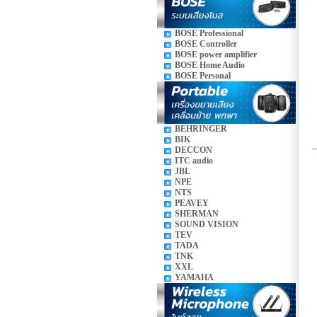
BOSE Professional
BOSE Controller
BOSE power amplifier
BOSE Home Audio
BOSE Personal
BEHRINGER
BIK
DECCON
ITC audio
JBL
NPE
NTS
PEAVEY
SHERMAN
SOUND VISION
TEV
TADA
TNK
XXL
YAMAHA