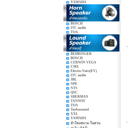
YAMAHA
BOSCH
ITC audio
TOA
BEHRINGER
BOSCH
CERWIN VEGA
CMX
Electro-Voice(EV)
ITC audio
JBL
NPE
NTS
QSC
SHERMAN
TANNOY
TOA
Turbosound
XXL
YAMAHA
ลำโพงสนาม-ในสวน