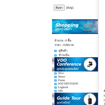
[Help]
จำนวน : 0 ชิ้น
ราคา :
0.00บาท
ดูสินค้า
ชำระเงิน
AVer
Shure
Zoom
SOUNDVISION
Logitech
edio
ล
y
y
A